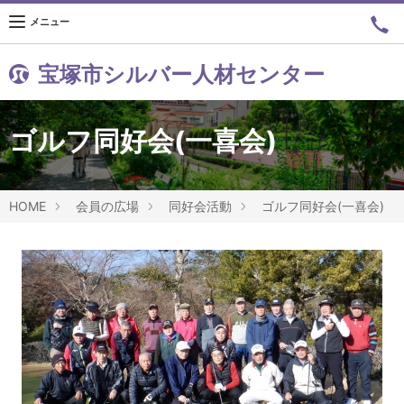
メニュー
宝塚市シルバー人材センター
ゴルフ同好会(一喜会)
HOME
会員の広場
同好会活動
ゴルフ同好会(一喜会)