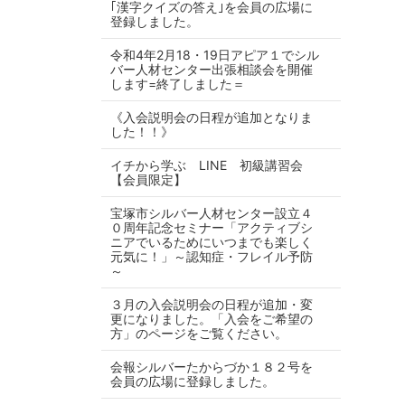
｢漢字クイズの答え｣を会員の広場に
登録しました。
令和4年2月18・19日アピア１でシル
バー人材センター出張相談会を開催
します=終了しました＝
《入会説明会の日程が追加となりま
した！！》
イチから学ぶ LINE 初級講習会
【会員限定】
宝塚市シルバー人材センター設立４
０周年記念セミナー「アクティブシ
ニアでいるためにいつまでも楽しく
元気に！」～認知症・フレイル予防
～
３月の入会説明会の日程が追加・変
更になりました。「入会をご希望の
方」のページをご覧ください。
会報シルバーたからづか１８２号を
会員の広場に登録しました。