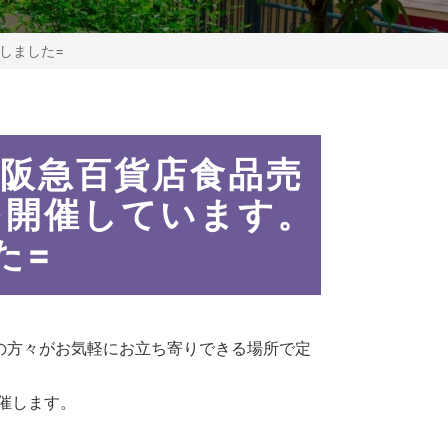
しました=
塚阪急百貨店食品売
を開催しています。
た=
の方々がお気軽にお立ち寄りできる場所で定
開催します。
。