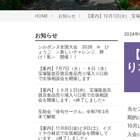
HOME
お知らせ
【案内】10月1日(火)、
2024
お知らせ
シルボンヌ全国大会 2026 in ひ
ょうご ～新しいチャレンジ、輝
け！私～ 開催！！
り
【案内】7月7日（火）・８日（水）
宝塚阪急百貨店食品売り場入り口前
で出張相談会を開催します
【案内】１０月１日(水)、宝塚阪急百
貨店食品売り場入り口前で出張相談
会を開催します。=終了しました=
当セ
互助会『俳句サークル』令和7年3月
末で解散
期的
10
【案内】11月8日(金)と9日(土)、イズ
ミヤ小林店で出張相談会を開催して
入会
います。=終了しました=